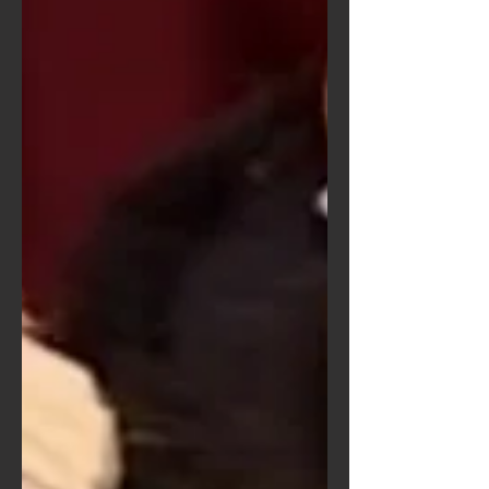
കേശിനിയോ , ബാണയുദ്ധത്തിലെ
ചിത്രലേഖയോ ഒക്കെ