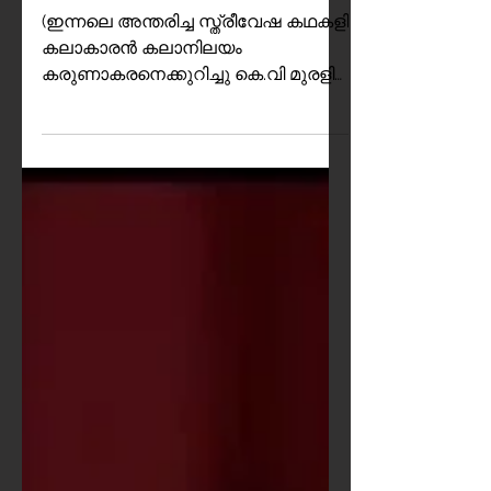
നിഷ്കാമ കലാകാരൻ
(ഇന്നലെ അന്തരിച്ച സ്ത്രീവേഷ കഥകളി
കലാകാരൻ കലാനിലയം
കരുണാകരനെക്കുറിച്ചു കെ.വി മുരളി
മോഹൻ എഴുതുന്നു.) സിനിമയിൽ
പലപ്പോഴും സഹ നടൻ /നടി
കഥാപാത്രങ്ങൾക്ക് ഏറെ
പ്രാധാന്യം നൽകിവരാറുണ്ട്. ചില
സന്ദർഭങ്ങളിൽ കഥയുടെ ഗതി
നിർണയിക്കുന്നത് തന്നെ ഇവരാകും.
അടുത്ത കാലത്തു ഇറങ്ങുന്ന പല
സിനിമകളിലും രണ്ടു നായകനെയോ
അഥവാ നായികയെയോ
ഉൾപ്പെടുത്തുക എന്ന ആശയം
ഇതിന്ടെ പരിണിത ഫലമാകാം.
കഥകളിയിൽ സഹ കഥാപാത്രങ്ങളെ
സങ്കല്പിക്കുമ്പോൾ പെട്ടെന്ന്
ഓർമയിൽ വരിക നളചരിതത്തിലെ