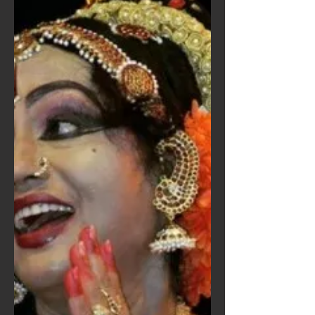
ല്ലോ. ഇപ്പോൾ കിട്ടിയ
വാർത്തയനുസരിച്ചു...