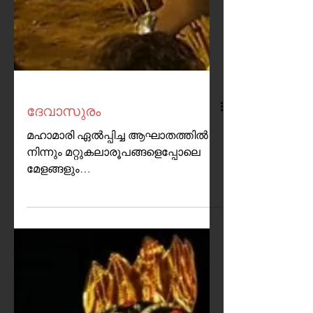
ദേവാസുരം
മഹാമാരി ഏൽപ്പിച്ച ആഘാതത്തിൽ
നിന്നും മറ്റുകലാരൂപങ്ങളെപ്പോലെ
മേളങ്ങളും
വിമുക്തിനേടിക്കൊണ്ടിരിക്കയാണ