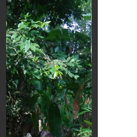
Paanivadhyam: Strictly For
Gods Only
Had there been a certification scheme
for the temple arts, Paanivaadhyam
(Paani) would have been tagged the
‘Gods Only’ breed. For,...