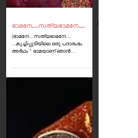
ഭാമനേ....സത്യഭാമനേ....
(ഭാമനേ....സത്യഭാമനേ....
...കുച്ചിപ്പുടിയിലെ ഒരു പദാരംഭം
അർഥം " ഭാമയാണ് ഞാൻ
....സത്യഭാമ") പൂർവ
ജന്മത്തിലെസുകൃതമാണ് ഈ