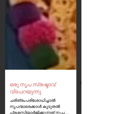
ഒരു നൃപ സ്രഷ്ടാവ്