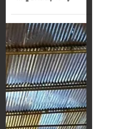
വിടപറയുന്നു
ചരിത്രംപരിശോധിച്ചാൽ
നൃപന്മാരെക്കാൾ കൂടുതൽ
പ്രശസ്തിയാർജിക്കുന്നത് നൃപ
സ്രഷ്ടാക്കളാണ്. കാരണംഅവർ
തന്നിലൂടെ അനേകം നൃപന്മാർക്കു
രൂപകൽപ്പന...