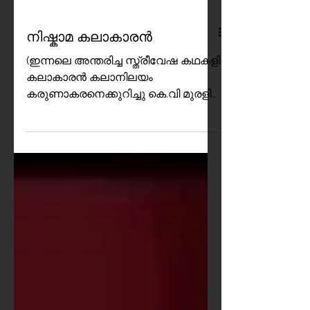
നിഷ്കാമ കലാകാരൻ
(ഇന്നലെ അന്തരിച്ച സ്ത്രീവേഷ കഥകളി
കലാകാരൻ കലാനിലയം
കരുണാകരനെക്കുറിച്ചു കെ.വി മുരളി
മോഹൻ എഴുതുന്നു.) സിനിമയിൽ
പലപ്പോഴും സഹ നടൻ /നടി
കഥാപാത്രങ്ങൾക്ക് ഏറെ
പ്രാധാന്യം നൽകിവരാറുണ്ട്. ചില
സന്ദർഭങ്ങളിൽ കഥയുടെ ഗതി
നിർണയിക്കുന്നത് തന്നെ ഇവരാകും.
അടുത്ത കാലത്തു ഇറങ്ങുന്ന പല
സിനിമകളിലും രണ്ടു നായകനെയോ
അഥവാ നായികയെയോ
ഉൾപ്പെടുത്തുക എന്ന ആശയം
ഇതിന്ടെ പരിണിത ഫലമാകാം.