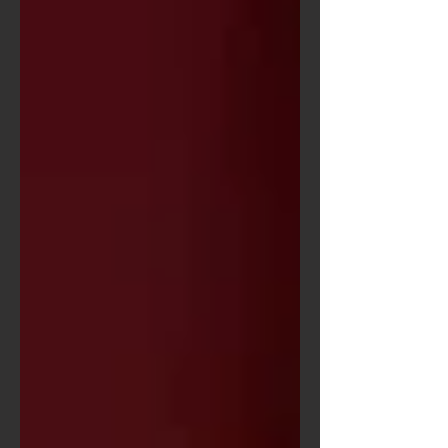
കഥകളിയിൽ സഹ കഥാപാത്രങ്ങളെ
സങ്കല്പിക്കുമ്പോൾ പെട്ടെന്ന്
ഓർമയിൽ വരിക നളചരിതത്തിലെ
കേശിനിയോ , ബാണയുദ്ധത്തിലെ
ചിത്രലേഖയോ ഒക്കെ